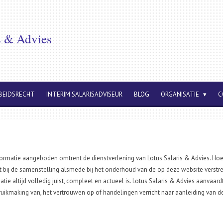
s & Advies
BEIDSRECHT
INTERIM SALARISADVISEUR
BLOG
ORGANISATIE
C
rmatie aangeboden omtrent de dienstverlening van Lotus Salaris & Advies. Hoe
 bij de samenstelling alsmede bij het onderhoud van de op deze website verstrek
tie altijd volledig juist, compleet en actueel is. Lotus Salaris & Advies aanvaa
ikmaking van, het vertrouwen op of handelingen verricht naar aanleiding van d