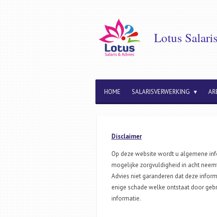
Ga
direct
naar
Lotus Salari
de
hoofdinhoud
HOME
SALARISVERWERKING
AR
Disclaimer
Op deze website wordt u algemene info
mogelijke zorgvuldigheid in acht neemt
Advies niet garanderen dat deze informa
enige schade welke ontstaat door gebru
informatie.